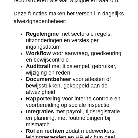
reconstrueren wie wat wijzigde en waarom.
Deze functies maken het verschil in dagelijks
afwezighedenbeheer:
Regelengine
met sectorale regels,
uitzonderingen en versies per
ingangsdatum
Workflow
voor aanvraag, goedkeuring
en bewijscontrole
Audittrail
met tijdstempel, gebruiker,
wijziging en reden
Documentbeheer
voor attesten of
bewijsstukken, gekoppeld aan de
afwezigheid
Rapportering
voor interne controle en
voorbereiding op sociale inspectie
Integraties
met payroll, tijdsregistratie
en planning, met foutmeldingen bij
mismatch
Rol en rechten
zodat medewerkers,
leidinggevenden en HR elk hun deel