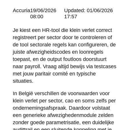
Posted
Accuria
19/06/2026
Updated:
01/06/2026
by:
08:00
17:57
Je kiest een HR-tool die klein verlet correct
registreert per sector door te controleren of
de tool sectorale regels kan configureren, de
juiste afwezigheidscodes en loonregels
toepast, en de output foutloos doorstuurt
naar payroll. Vraag altijd bewijs via testcases
met jouw paritair comité en typische
situaties.
In België verschillen de voorwaarden voor
klein verlet per sector, cao en soms zelfs per
ondernemingsafspraak. Daardoor volstaat
een generieke afwezighedenmodule zelden
zonder goede parametrisatie, een duidelijke
audittrail en een sluitende koppeling met je