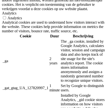
andere ingesloten inhoud, worden genoemd als niet-noodzakelijke
cookies. Het is verplicht om toestemming van de gebruiker te
verkrijgen voordat u deze cookies op uw website plaatst.
Analytics
Analytics
Analytical cookies are used to understand how visitors interact with
the website. These cookies help provide information on metrics the
number of visitors, bounce rate, traffic source, etc.
Cookie
Duur
Beschrijving
The _ga cookie, installed by
Google Analytics, calculates
visitor, session and campaign
data and also keeps track of
2
site usage for the site's
_ga
years
analytics report. The cookie
stores information
anonymously and assigns a
randomly generated number
to recognize unique visitors.
1
Set by Google to distinguish
_gat_gtag_UA_127820997_1
minute
users.
Installed by Google
Analytics, _gid cookie stores
information on how visitors